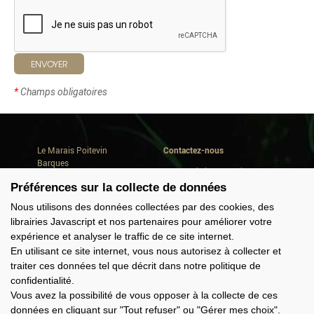
ENVOYER
*
Champs obligatoires
Le Marais Poitevin
Contactez-nous
Barques
Avenue de la Repentie
Où dormir
79460 Magné
Préférences sur la collecte de données
Où manger
Conseils de séjour
Tél. +33(0) 5 49 35 90 47
Nous utilisons des données collectées par des cookies, des
Quoi faire
info@marais-poitevin.com
librairies Javascript et nos partenaires pour améliorer votre
Consommer local
expérience et analyser le traffic de ce site internet.
Domaine Cardinaud
Offres groupes
En utilisant ce site internet, vous nous autorisez à collecter et
traiter ces données tel que décrit dans notre politique de
confidentialité.
Nous suivre
Vous avez la possibilité de vous opposer à la collecte de ces
données en cliquant sur "Tout refuser" ou "Gérer mes choix".