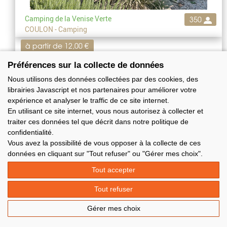
Camping de la Venise Verte
350
COULON - Camping
à partir de 12,00 €
Préférences sur la collecte de données
Nous utilisons des données collectées par des cookies, des
librairies Javascript et nos partenaires pour améliorer votre
expérience et analyser le traffic de ce site internet.
En utilisant ce site internet, vous nous autorisez à collecter et
traiter ces données tel que décrit dans notre politique de
confidentialité.
Vous avez la possibilité de vous opposer à la collecte de ces
données en cliquant sur "Tout refuser" ou "Gérer mes choix".
Tout accepter
Tout refuser
Coups de coeurs
Camping Le Martin Pêcheur ***
300
MAGNE - Camping
Gérer mes choix
à partir de 9,00 €