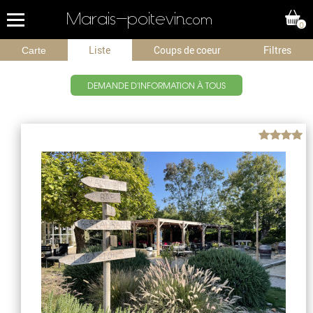
Marais-poitevin
.com
0
Liste
Coups de coeur
Filtres
Carte
4
DEMANDE D'INFORMATION À TOUS