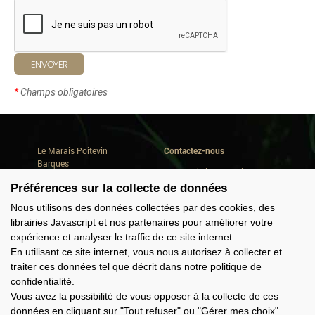
ENVOYER
*
Champs obligatoires
Le Marais Poitevin
Contactez-nous
Barques
Avenue de la Repentie
Où dormir
79460 Magné
Préférences sur la collecte de données
Où manger
Conseils de séjour
Tél. +33(0) 5 49 35 90 47
Nous utilisons des données collectées par des cookies, des
Quoi faire
info@marais-poitevin.com
librairies Javascript et nos partenaires pour améliorer votre
Consommer local
expérience et analyser le traffic de ce site internet.
Domaine Cardinaud
Offres groupes
En utilisant ce site internet, vous nous autorisez à collecter et
traiter ces données tel que décrit dans notre politique de
confidentialité.
Nous suivre
Vous avez la possibilité de vous opposer à la collecte de ces
données en cliquant sur "Tout refuser" ou "Gérer mes choix".