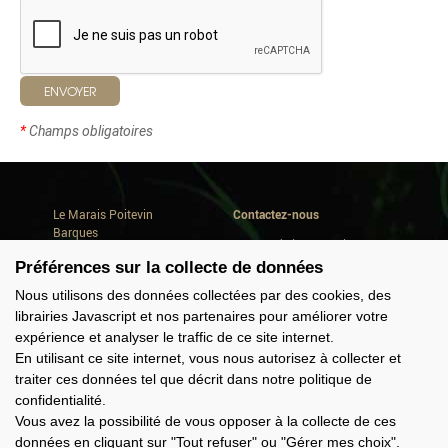
ENVOYER
*
Champs obligatoires
Le Marais Poitevin
Contactez-nous
Barques
Avenue de la Repentie
Où dormir
79460 Magné
Préférences sur la collecte de données
Où manger
Conseils de séjour
Tél. +33(0) 5 49 35 90 47
Nous utilisons des données collectées par des cookies, des
Quoi faire
info@marais-poitevin.com
librairies Javascript et nos partenaires pour améliorer votre
Consommer local
expérience et analyser le traffic de ce site internet.
Domaine Cardinaud
Offres groupes
En utilisant ce site internet, vous nous autorisez à collecter et
traiter ces données tel que décrit dans notre politique de
confidentialité.
Nous suivre
Vous avez la possibilité de vous opposer à la collecte de ces
données en cliquant sur "Tout refuser" ou "Gérer mes choix".