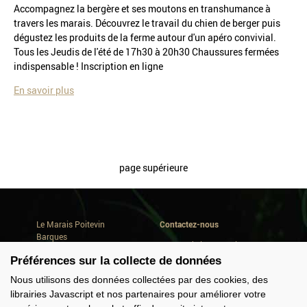
Accompagnez la bergère et ses moutons en transhumance à
travers les marais. Découvrez le travail du chien de berger puis
dégustez les produits de la ferme autour d'un apéro convivial.
Tous les Jeudis de l'été de 17h30 à 20h30 Chaussures fermées
indispensable ! Inscription en ligne
En savoir plus
page supérieure
Le Marais Poitevin
Contactez-nous
Barques
Avenue de la Repentie
Où dormir
79460 Magné
Préférences sur la collecte de données
Où manger
Conseils de séjour
Tél. +33(0) 5 49 35 90 47
Nous utilisons des données collectées par des cookies, des
Quoi faire
info@marais-poitevin.com
librairies Javascript et nos partenaires pour améliorer votre
Consommer local