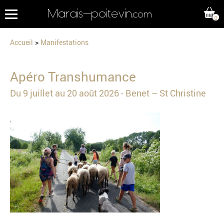
Marais-poitevin
.com
0
Accueil
Manifestations
Apéro Transhumance
Du 9 juillet au 20 août 2026 - Benet – St Christine