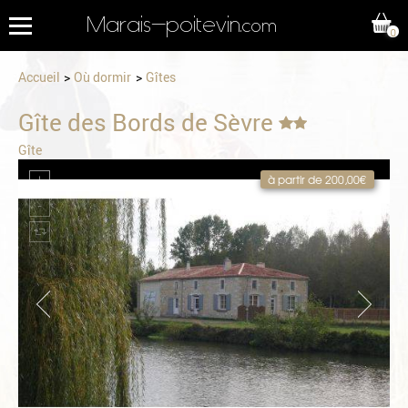
Marais-poitevin
.com
0
Accueil
Où dormir
Gîtes
Gîte des Bords de Sèvre
Gîte
à partir de 200,00€