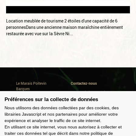
Location meublée de tourisme 2 étoiles d'une capacité de 6
personnesDans une ancienne maison maraîchine entièrement
restaurée avec vue sur la Sèvre Ni...
Le Marais Poitevin
Contactez-nous
Barques
Avenue de la Repentie
Où dormir
79460 Magné
Préférences sur la collecte de données
Où manger
Conseils de séjour
Tél. +33(0) 5 49 35 90 47
Nous utilisons des données collectées par des cookies, des
Quoi faire
info@marais-poitevin.com
librairies Javascript et nos partenaires pour améliorer votre
Consommer local
expérience et analyser le traffic de ce site internet.
Domaine Cardinaud
Offres groupes
En utilisant ce site internet, vous nous autorisez à collecter et
traiter ces données tel que décrit dans notre politique de