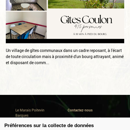
Un village de gîtes communaux dans un cadre reposant, à l'écart
de toute circulation mais à proximité d'un bourg attrayant, animé
et disposant de comm...
Le Marais Poitevin
Contactez-nous
Barques
Avenue de la Repentie
Où dormir
79460 Magné
Préférences sur la collecte de données
Où manger