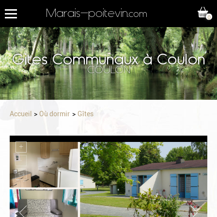
Marais-poitevin
.com
0
Gites Communaux à Coulon
COULON
Accueil
Où dormir
Gîtes