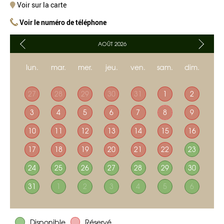
Voir sur la carte
Voir le numéro de téléphone
AOÛT 2026
lun.
mar.
mer.
jeu.
ven.
sam.
dim.
27
28
29
30
31
1
2
3
4
5
6
7
8
9
10
11
12
13
14
15
16
17
18
19
20
21
22
23
24
25
26
27
28
29
30
31
1
2
3
4
5
6
Disponible
Réservé