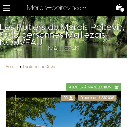
Marais-poitevin
.com
0
Les fruitiers du Marais Poitevin,
4*, 15 personnes Maillezais
NOUVEAU
MAILLEZAIS
Accueil
Où dormir
Gîtes
AJOUTER À MA SÉLECTION
50
à partir de 1 230,00€