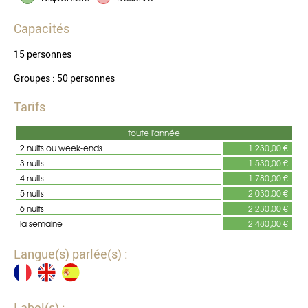
Capacités
15 personnes
Groupes : 50 personnes
Tarifs
toute l'année
2 nuits ou week-ends
1 230,00 €
3 nuits
1 530,00 €
4 nuits
1 780,00 €
5 nuits
2 030,00 €
6 nuits
2 230,00 €
la semaine
2 480,00 €
Langue(s) parlée(s) :
Label(s) :