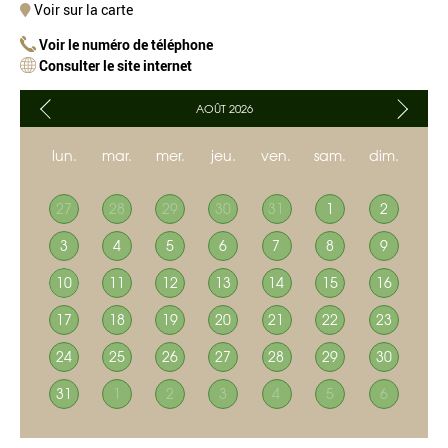
Voir sur la carte
Voir le numéro de téléphone
Consulter le site internet
AOÛT 2026
lun.
mar.
mer.
jeu.
ven.
sam.
dim.
27
28
29
30
31
1
2
3
4
5
6
7
8
9
10
11
12
13
14
15
16
17
18
19
20
21
22
23
24
25
26
27
28
29
30
31
1
2
3
4
5
6