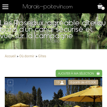
Marais-poitevin
.com
0
Les Roseaux, agréable gîte au
bord d'un canal sécurisé et
vue sur la campagne
Maillé
Accueil
Où dormir
Gîtes
AJOUTER À MA SÉLECTION
13
à partir de 470,00€