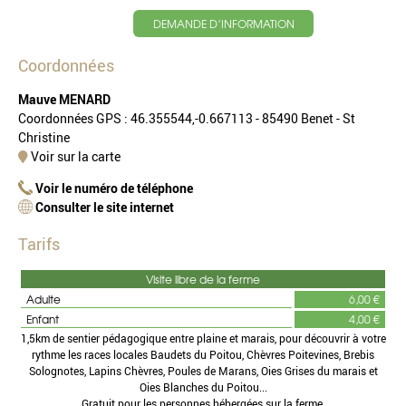
DEMANDE D’INFORMATION
Coordonnées
Mauve MENARD
Coordonnées GPS : 46.355544,-0.667113 - 85490 Benet - St
Christine
Voir sur la carte
Voir le numéro de téléphone
Consulter le site internet
Tarifs
Visite libre de la ferme
Adulte
6,00 €
Enfant
4,00 €
1,5km de sentier pédagogique entre plaine et marais, pour découvrir à votre
rythme les races locales Baudets du Poitou, Chèvres Poitevines, Brebis
Solognotes, Lapins Chèvres, Poules de Marans, Oies Grises du marais et
Oies Blanches du Poitou...
Gratuit pour les personnes hébergées sur la ferme.