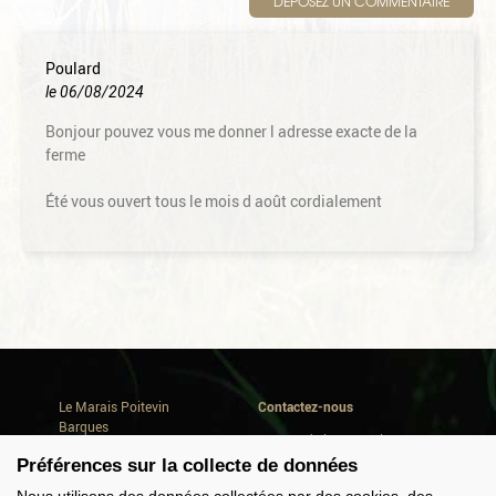
DÉPOSEZ UN COMMENTAIRE
Poulard
le 06/08/2024
Bonjour pouvez vous me donner l adresse exacte de la
ferme
Été vous ouvert tous le mois d août cordialement
Le Marais Poitevin
Contactez-nous
Barques
Avenue de la Repentie
Où dormir
79460 Magné
Préférences sur la collecte de données
Où manger
Conseils de séjour
Tél. +33(0) 5 49 35 90 47