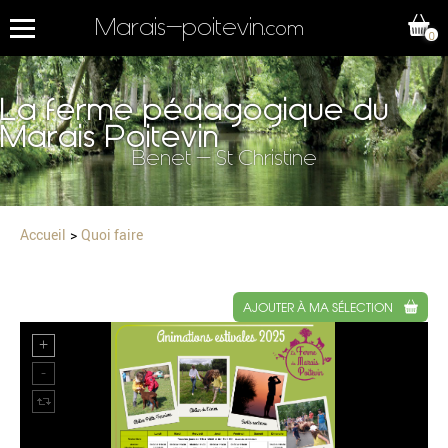
Marais-poitevin
.com
0
La ferme pédagogique du
Marais Poitevin
Benet - St Christine
Accueil
Quoi faire
AJOUTER À MA SÉLECTION