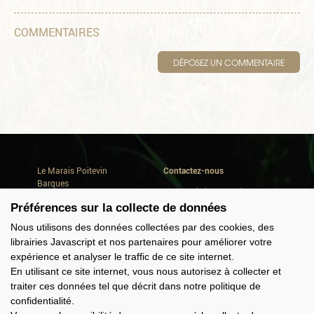
COMMENTAIRES
DÉPOSEZ UN COMMENTAIRE
Le Marais Poitevin
Contactez-nous
Barques
Avenue de la Repentie
Où dormir
79460 Magné
Préférences sur la collecte de données
Où manger
Conseils de séjour
Tél. +33(0) 5 49 35 90 47
Nous utilisons des données collectées par des cookies, des
Quoi faire
info@marais-poitevin.com
librairies Javascript et nos partenaires pour améliorer votre
Consommer local
expérience et analyser le traffic de ce site internet.
Domaine Cardinaud
Offres groupes
En utilisant ce site internet, vous nous autorisez à collecter et
traiter ces données tel que décrit dans notre politique de
confidentialité.
Nous suivre