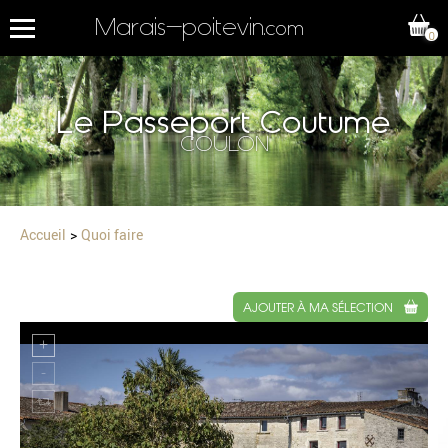
Marais-poitevin
.com
0
Le Passeport Coutume
COULON
Accueil
Quoi faire
AJOUTER À MA SÉLECTION