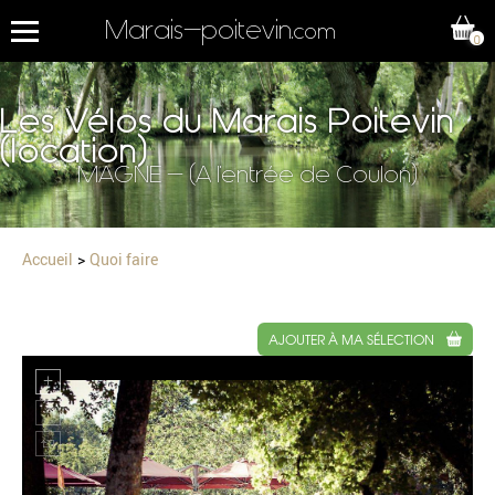
Marais-poitevin
.com
0
Les Vélos du Marais Poitevin
(location)
MAGNE - (A l'entrée de Coulon)
Accueil
Quoi faire
AJOUTER À MA SÉLECTION