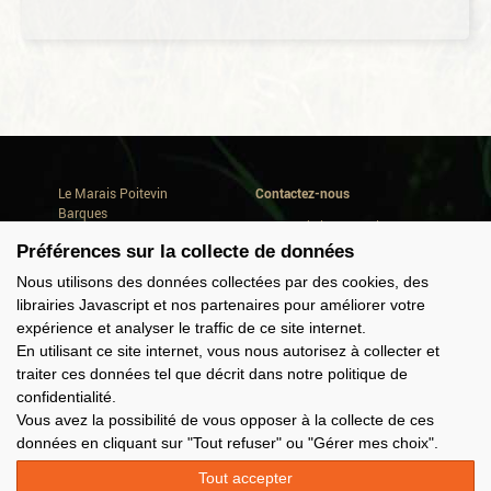
Le Marais Poitevin
Contactez-nous
Barques
Avenue de la Repentie
Où dormir
79460 Magné
Préférences sur la collecte de données
Où manger
Conseils de séjour
Tél. +33(0) 5 49 35 90 47
Nous utilisons des données collectées par des cookies, des
Quoi faire
info@marais-poitevin.com
librairies Javascript et nos partenaires pour améliorer votre
Consommer local
expérience et analyser le traffic de ce site internet.
Domaine Cardinaud
Offres groupes
En utilisant ce site internet, vous nous autorisez à collecter et
traiter ces données tel que décrit dans notre politique de
confidentialité.
Nous suivre
Vous avez la possibilité de vous opposer à la collecte de ces
données en cliquant sur "Tout refuser" ou "Gérer mes choix".
Tout accepter
Espace partenaire