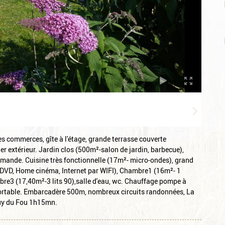
es commerces, gîte à l'étage, grande terrasse couverte
 extérieur. Jardin clos (500m²-salon de jardin, barbecue),
 demande. Cuisine très fonctionnelle (17m²- micro-ondes), grand
, DVD, Home cinéma, Internet par WIFI), Chambre1 (16m²- 1
mbre3 (17,40m²-3 lits 90),salle d'eau, wc. Chauffage pompe à
onfortable. Embarcadère 500m, nombreux circuits randonnées, La
Puy du Fou 1h15mn.