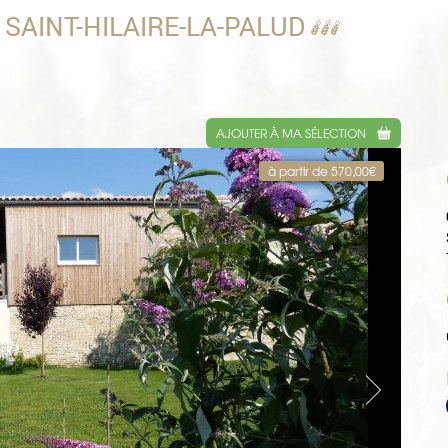
- à SAINT-HILAIRE-LA-PALUD
AJOUTER À MA SÉLECTION
à partir de 570,00€