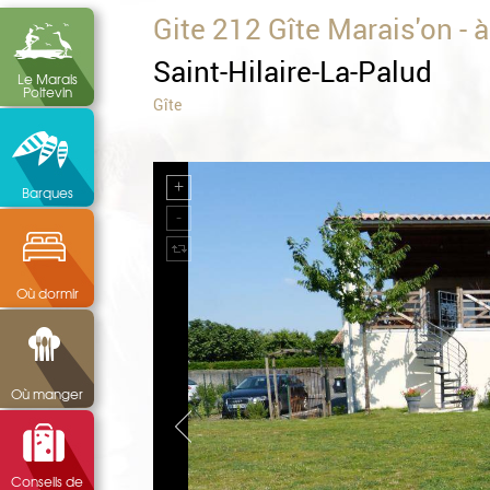
Gite 212 Gîte Marais'on 
Saint-Hilaire-La-Palud
Le Marais
Poitevin
Gîte
Barques
Où dormir
Où manger
Conseils de