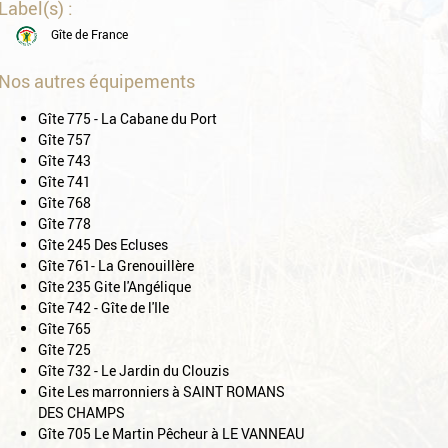
Label(s) :
Gîte de France
Nos autres équipements
Gîte 775 - La Cabane du Port
Gîte 757
Gîte 743
Gîte 741
Gîte 768
Gîte 778
Gîte 245 Des Ecluses
Gîte 761- La Grenouillère
Gîte 235 Gite l'Angélique
Gîte 742 - Gîte de l'Ile
Gîte 765
Gîte 725
Gîte 732 - Le Jardin du Clouzis
Gite Les marronniers à SAINT ROMANS
DES CHAMPS
Gîte 705 Le Martin Pêcheur à LE VANNEAU