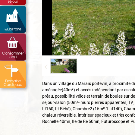
séjour
Quoi faire
Consommer
local
Domaine
Dans un village du Marais poitevin, à proximité d
Cardinaud
aménagée(40m²) et accès indépendant par escalier
préau, possibilité vélos et terrain de boules sur
séjour-salon (50m²- murs pierres apparentes, TV
lit160, lit Bébé), Chambre2 (15m²-1 lit140), Cha
chaleur réversible. Intérieur spacieux et très c
Rochelle 40mn, Ile de Ré 50mn, Futuroscope et 