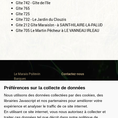
Gîte 742 - Gîte de l'Ile
Gîte 765
Gîte 725
Gîte 732 - Le Jardin du Clouzis
Gite 212 Gîte Marais'on - à SAINT-HILAIRE-LA-PALUD
Gîte 705 Le Martin Pêcheur à LE VANNEAU IRLEAU
Le Marais Poitevin
Contactez-nous
Barques
Avenue de la Repentie
Où dormir
79460 Magné
Préférences sur la collecte de données
Où manger
Conseils de séjour
Tél. +33(0) 5 49 35 90 47
Nous utilisons des données collectées par des cookies, des
Quoi faire
info@marais-poitevin.com
librairies Javascript et nos partenaires pour améliorer votre
Consommer local
expérience et analyser le traffic de ce site internet.
Domaine Cardinaud
Offres groupes
En utilisant ce site internet, vous nous autorisez à collecter et
traiter ces données tel que décrit dans notre politique de