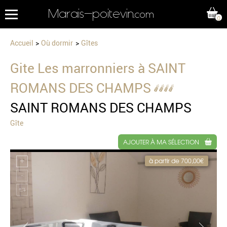
Marais-poitevin
.com
0
Accueil
Où dormir
Gîtes
Gite Les marronniers à SAINT
ROMANS DES CHAMPS
SAINT ROMANS DES CHAMPS
Gîte
AJOUTER À MA SÉLECTION
à partir de 700,00€