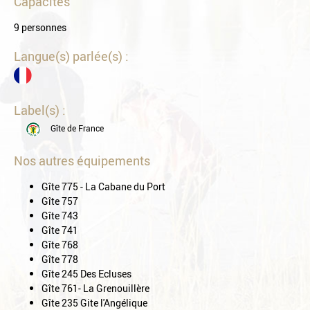
Capacités
9 personnes
Langue(s) parlée(s) :
Label(s) :
Gîte de France
Nos autres équipements
Gîte 775 - La Cabane du Port
Gîte 757
Gîte 743
Gîte 741
Gîte 768
Gîte 778
Gîte 245 Des Ecluses
Gîte 761- La Grenouillère
Gîte 235 Gite l'Angélique