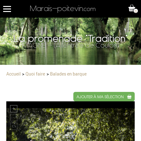
Marais-poitevin
.com
0
La promenade "Tradition"
MAGNE - (A l'entrée de Coulon)
Accueil
Quoi faire
Balades en barque
AJOUTER À MA SÉLECTION