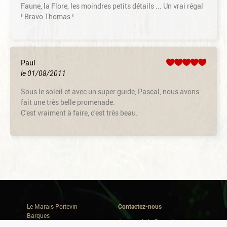
Faune, la Flore, les moindres petits détails ... Un vrai régal
! Bravo Thomas !
Paul
le 01/08/2011
Sous le soleil et avec un super guide, Pascal, nous avons
fait une très belle promenade.
C'est vraiment à faire, c'est très beau.
Le Marais Poitevin
Contactez-nous
Barques
Avenue de la Repentie
Où dormir