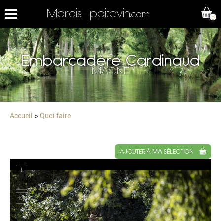
Marais-poitevin
.com
0
Embarcadère Cardinaud
MAGNÉ
Accueil
Quoi faire
AJOUTER À MA SÉLECTION