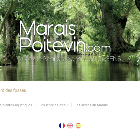
Marais
Poitevin
.com
Vivez le Marais dans tous les SENS
rd des fossés
s plantes aquatiques
Les lentilles d'eau
Les arbres du Marais