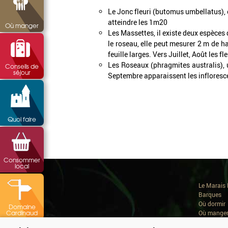
Le Jonc fleuri (butomus umbellatus), e
atteindre les 1m20
Où manger
Les Massettes, il existe deux espèces 
le roseau, elle peut mesurer 2 m de ha
feuille larges. Vers Juillet, Août les 
Les Roseaux (phragmites australis), 
Conseils de
séjour
Septembre apparaissent les inflorescen
Quoi faire
Consommer
local
Le Marais 
Barques
Où dormir
Domaine
Cardinaud
Où mange
Conseils d