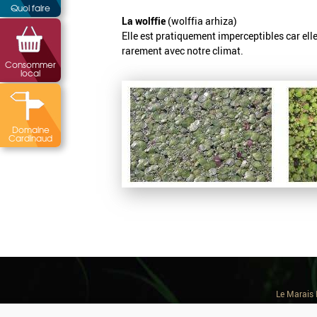
Quoi faire
La wolffie
(wolffia arhiza)
Elle est pratiquement imperceptibles car elle 
rarement avec notre climat.
Consommer
local
Domaine
Cardinaud
Le Marais 
Barques