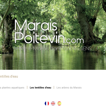
Marais
Poitevin
.com
Vivez le Marais dans tous les SENS
entilles d'eau
s plantes aquatiques
Les lentilles d'eau
Les arbres du Marais