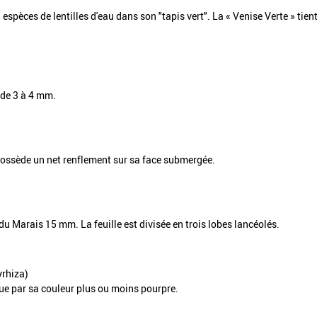
spèces de lentilles d'eau dans son "tapis vert". La « Venise Verte » tien
, de 3 à 4 mm.
possède un net renflement sur sa face submergée.
 du Marais 15 mm. La feuille est divisée en trois lobes lancéolés.
rhiza)
gue par sa couleur plus ou moins pourpre.