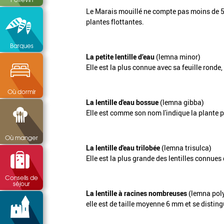
Le Marais mouillé ne compte pas moins de 5 e
plantes flottantes.
Barques
La petite lentille d’eau
(lemna minor)
Elle est la plus connue avec sa feuille ronde
Où dormir
La lentille d'eau bossue
(lemna gibba)
Elle est comme son nom l'indique la plante 
Où manger
La lentille d'eau trilobée
(lemna trisulca)
Elle est la plus grande des lentilles connues
Conseils de
séjour
La lentille à racines nombreuses
(lemna poly
elle est de taille moyenne 6 mm et se distin