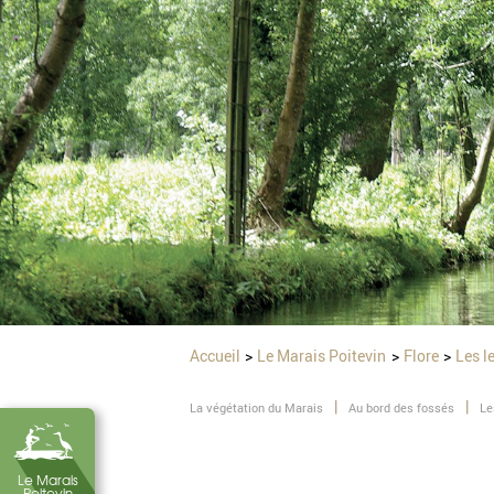
Accueil
Le Marais Poitevin
Flore
Les l
La végétation du Marais
Au bord des fossés
Le
Le Marais
Poitevin